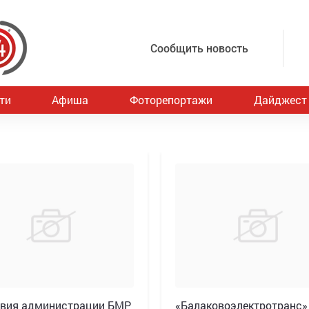
Сообщить новость
ти
Афиша
Фоторепортажи
Дайджест
вия администрации БМР
«Балаковоэлектротранс»