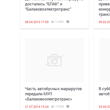
достались “БПАК” и
приве
“Балаковоэлектротранс”
конку
транс
11685
08.04.2015 17:59
05.02.2
Часть автобусных маршрутов
В суб
передали МУП
авто
«Балаковоэлектротранс»
15528
21.07.2014 15:24
25.04.2