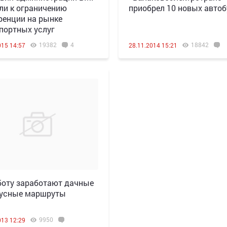
ли к ограничению
приобрел 10 новых авто
ренции на рынке
портных услуг
19382
4
18842
015 14:57
28.11.2014 15:21
боту заработают дачные
бусные маршруты
9950
013 12:29