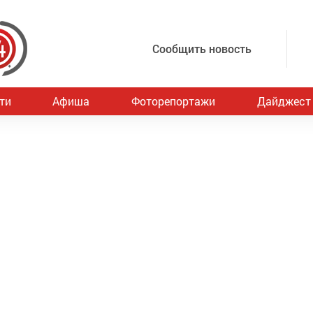
Сообщить новость
ти
Афиша
Фоторепортажи
Дайджест