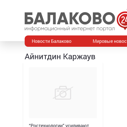
Новости Балаково
Мировые новос
Айнитдин Каржаув
“Ростехнологии” усиливают