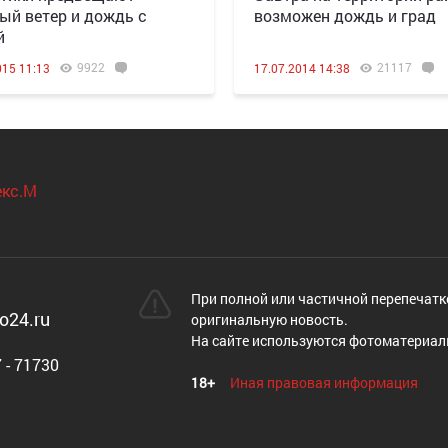
ый ветер и дождь с
возможен дождь и град
й
9922
21117
015 11:13
17.07.2014 14:38
При полной или частичной перепечатк
o24.ru
оригинальную новость.
На сайте используются фотоматериал
 - 71730
18+
Иная правовая информация