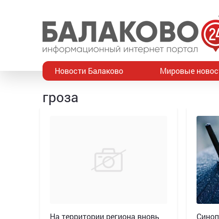
Новости Балаково
Мировые новос
гроза
На территории региона вновь
Синоп