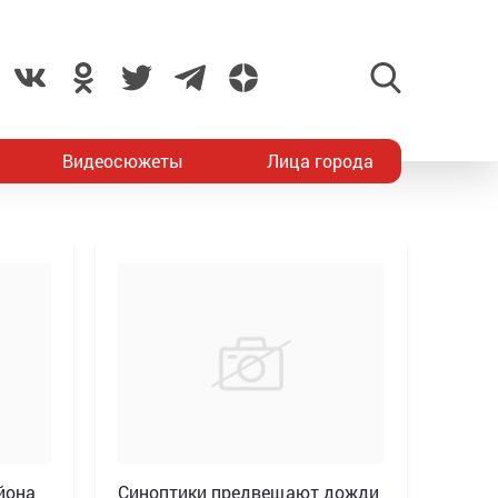
Видеосюжеты
Лица города
йона
Синоптики предвещают дожди