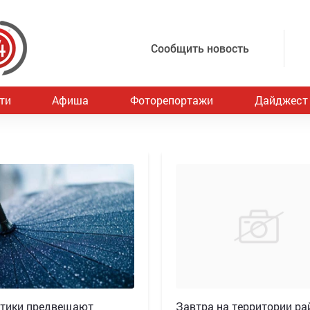
Сообщить новость
ти
Афиша
Фоторепортажи
Дайджест
тики предвещают
Завтра на территории ра