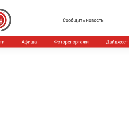
Сообщить новость
ти
Афиша
Фоторепортажи
Дайджест