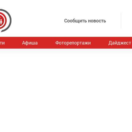
Сообщить новость
ти
Афиша
Фоторепортажи
Дайджест