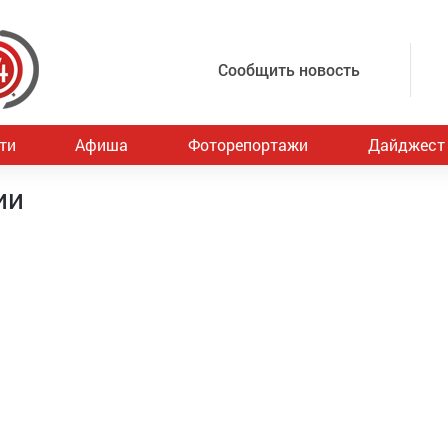
Сообщить новость
ти
Афиша
Фоторепортажи
Дайджест
ии