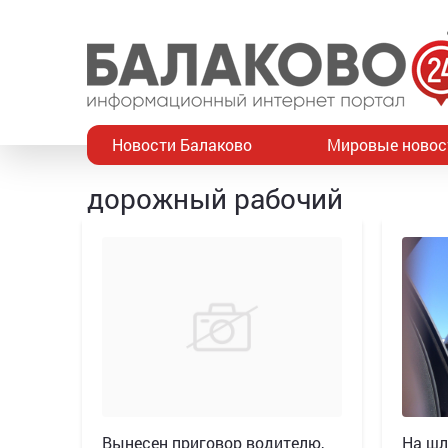
Новости Балаково
Мировые новос
дорожный рабочий
Вынесен приговор водителю,
На шл