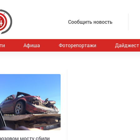
Сообщить новость
ти
Афиша
Фоторепортажи
Дайджест
юзовом мосту сбили