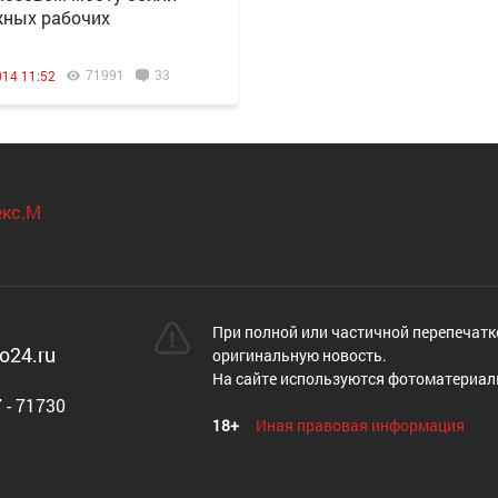
ных рабочих
71991
33
014 11:52
При полной или частичной перепечатк
o24.ru
оригинальную новость.
На сайте используются фотоматериал
 - 71730
18+
Иная правовая информация