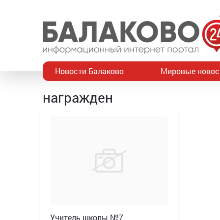
Новости Балаково
Мировые новос
награжден
Учитель школы №7