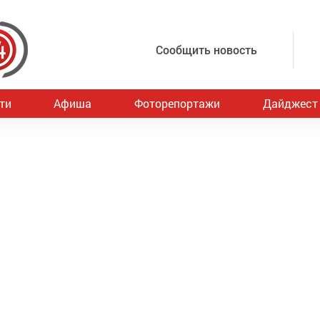
Сообщить новость
ти
Афиша
Фоторепортажи
Дайджест