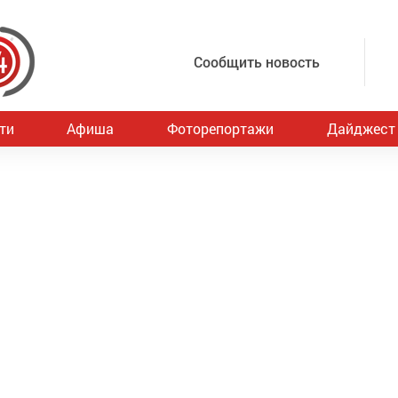
Сообщить новость
ти
Афиша
Фоторепортажи
Дайджест