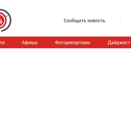
Сообщить новость
ти
Афиша
Фоторепортажи
Дайджест