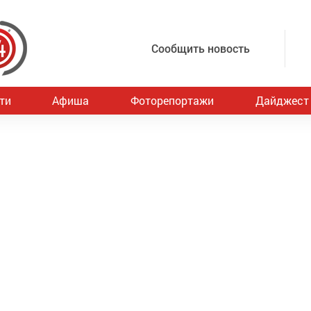
Сообщить новость
ти
Афиша
Фоторепортажи
Дайджест