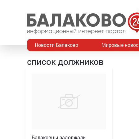
Новости Балаково
Мировые новос
список должников
Балаковцы задолжали