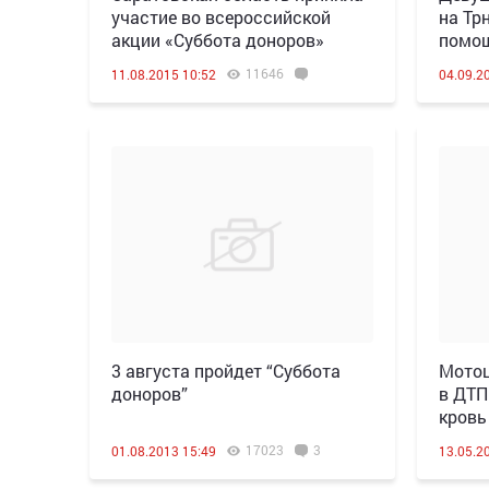
участие во всероссийской
на Тр
акции «Суббота доноров»
помо
11646
11.08.2015 10:52
04.09.2
3 августа пройдет “Суббота
Мотоц
доноров”
в ДТП
кровь
17023
3
01.08.2013 15:49
13.05.2