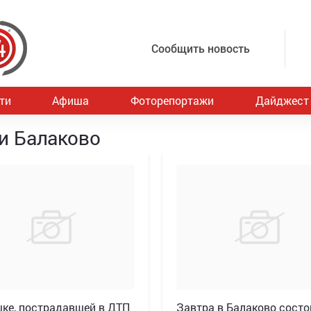
Сообщить новость
ти
Афиша
Фоторепортажи
Дайджест
и Балаково
ке, пострадавшей в ДТП
Завтра в Балаково состо