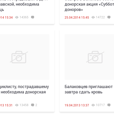
навской, необходима
донорская акция «Суббо
щь
доноров»
14365
14722
014 15:34
25.04.2014 15:45
иклисту, пострадавшему
Балаковцев приглашают
 необходима донорская
завтра сдать кровь
13458
2
10717
013 15:31
19.04.2013 13:37