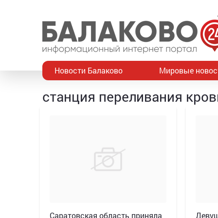
Новости Балаково
Мировые новос
станция переливания кров
Саратовская область приняла
Девуш