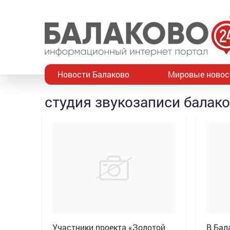
Новости Балаково
Мировые новос
студия звукозаписи балак
Участники проекта «Золотой
В Бал