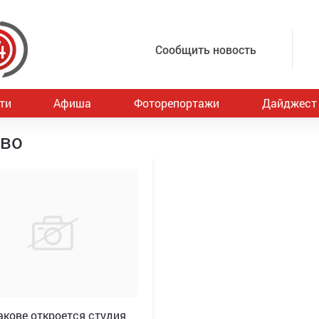
Сообщить новость
ти
Афиша
Фоторепортажи
Дайджест
ово
акове откроется студия