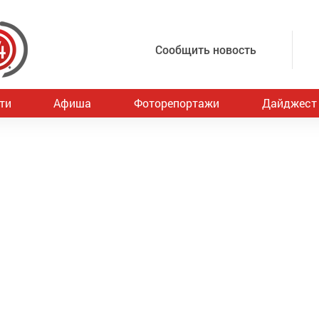
Сообщить новость
ти
Афиша
Фоторепортажи
Дайджест