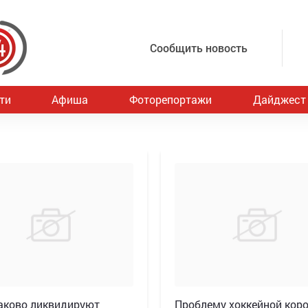
Сообщить новость
ти
Афиша
Фоторепортажи
Дайджест
аково ликвидируют
Проблему хоккейной коро