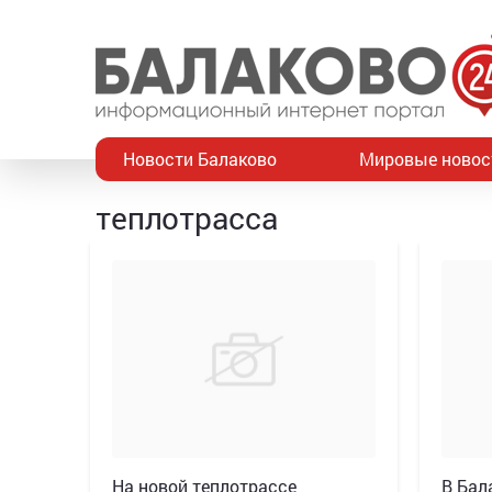
Новости Балаково
Мировые новос
теплотрасса
На новой теплотрассе
В Бал