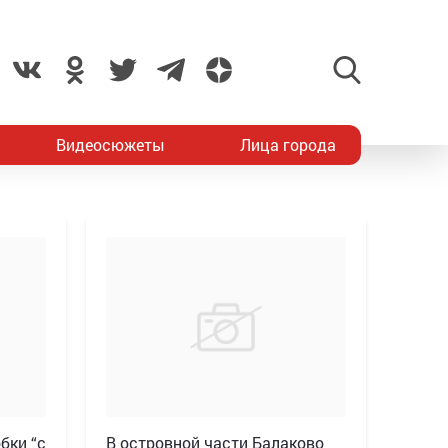
Видеосюжеты
Лица города
бки “с
В островной части Балаково