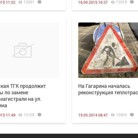
12061
13918
015 11:02
16.09.2015 16:37
кая ТГК продолжит
На Гагарина началась
ы по замене
реконструкция теплотра
магистрали на ул.
ина
10108
10863
015 11:49
19.05.2014 08:47