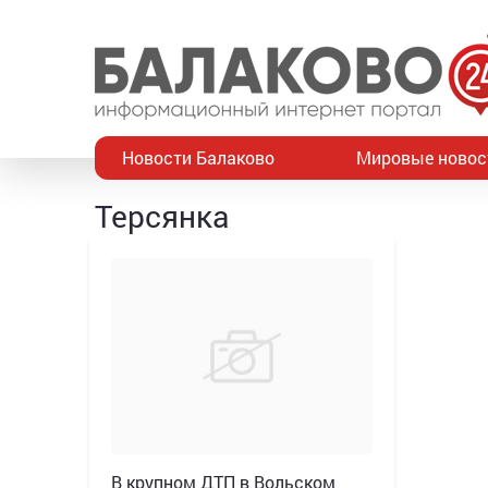
Новости Балаково
Мировые новос
Терсянка
В крупном ДТП в Вольском