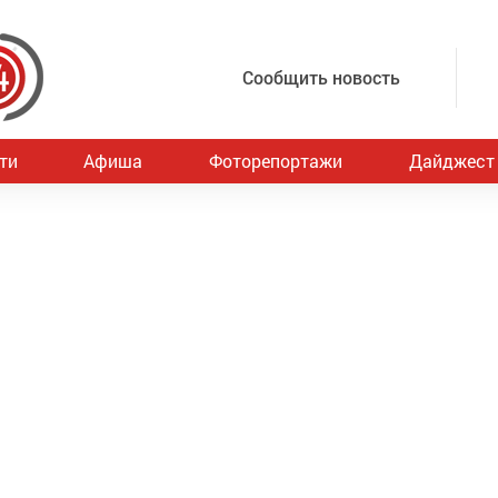
Сообщить новость
ти
Афиша
Фоторепортажи
Дайджест