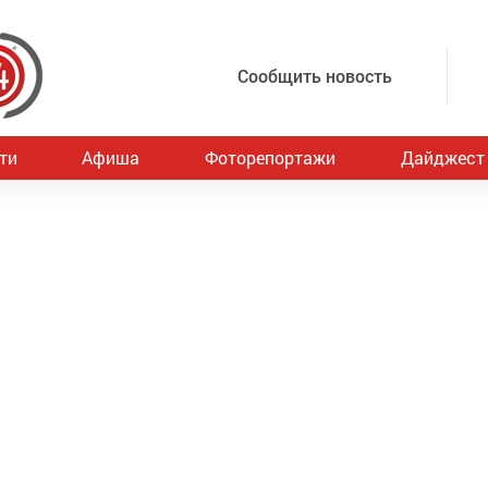
Сообщить новость
ти
Афиша
Фоторепортажи
Дайджест