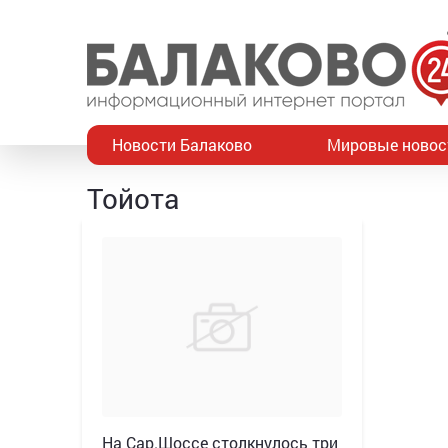
Новости Балаково
Мировые новос
Тойота
На Сар.Шоссе столкнулось три