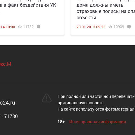
ла факт бездействия УК
дома должны иметь
Ж
страховые полисы на оп
объекты
11732
10939
014 10:00
23.01.2013 09:23
При полной или частичной перепечатк
o24.ru
оригинальную новость.
На сайте используются фотоматериал
 - 71730
18+
Иная правовая информация