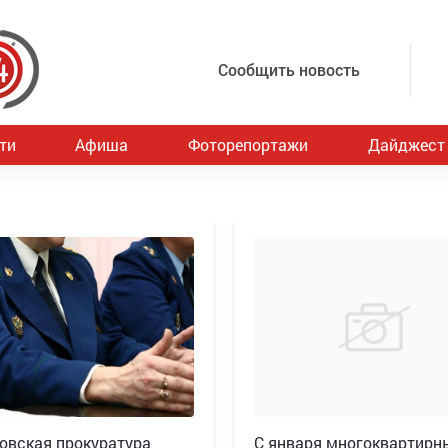
Сообщить новость
ти
Афиша
Фоторепортажи
Дайджест
овская прокуратура
С января многоквартирн