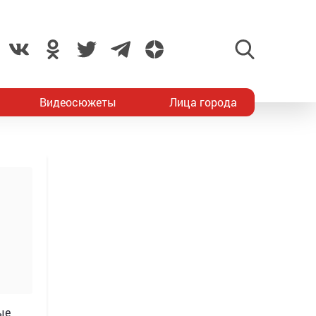
Видеосюжеты
Лица города
ые