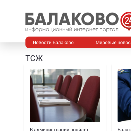
Новости Балаково
Мировые новос
ТСЖ
В администрации пройдет
Балак