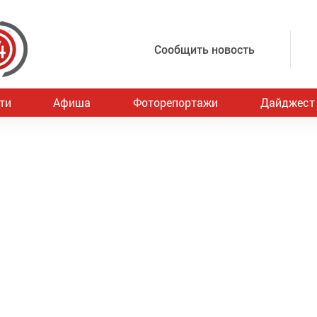
Сообщить новость
ти
Афиша
Фоторепортажи
Дайджест