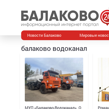
Новости Балаково
Мировые новос
балаково водоканал
МУП «Балаково-Водоканал». О
Роман