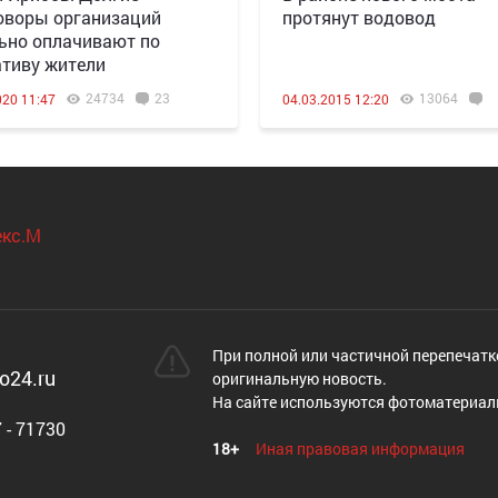
оворы организаций
протянут водовод
ьно оплачивают по
тиву жители​
24734
23
13064
020 11:47
04.03.2015 12:20
При полной или частичной перепечатк
o24.ru
оригинальную новость.
На сайте используются фотоматериал
 - 71730
18+
Иная правовая информация