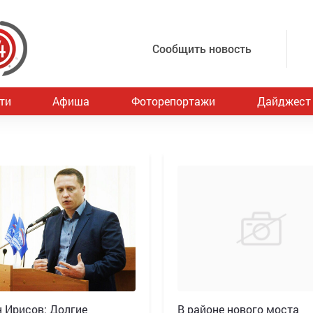
Сообщить новость
ти
Афиша
Фоторепортажи
Дайджест
 Ирисов: Долгие
В районе нового моста