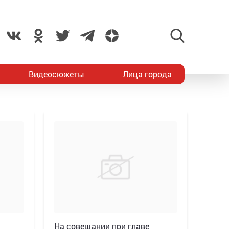
Видеосюжеты
Лица города
На совещании при главе