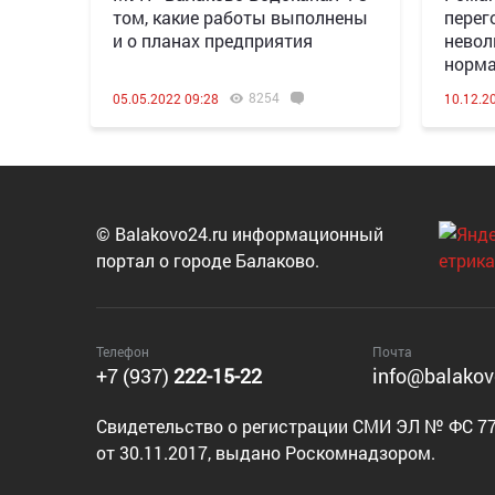
том, какие работы выполнены
перег
и о планах предприятия
невол
норма
8254
05.05.2022 09:28
10.12.2
© Balakovo24.ru информационный
портал о городе Балаково.
Телефон
Почта
+7 (937)
222-15-22
info@balakov
Cвидетельство о регистрации СМИ ЭЛ № ФС 77
от 30.11.2017, выдано Роскомнадзором.