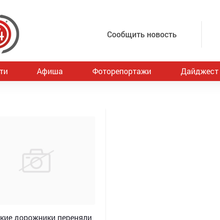
Сообщить новость
ти
Афиша
Фоторепортажи
Дайджест
кие дорожники переняли