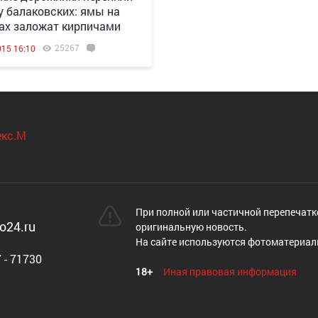
у балаковских: ямы на
ах заложат кирпичами
25267
015 16:10
При полной или частичной перепечатк
o24.ru
оригинальную новость.
На сайте используются фотоматериал
 - 71730
18+
Иная правовая информация