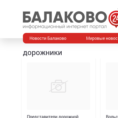
Новости Балаково
Мировые новос
дорожники
Представители дорожной
Вольс