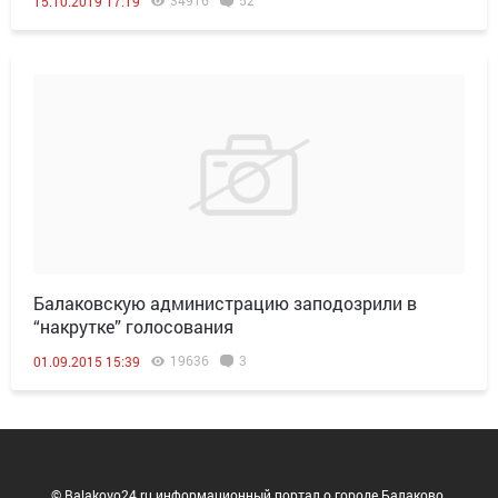
34916
52
15.10.2019 17:19
Балаковскую администрацию заподозрили в
“накрутке” голосования
19636
3
01.09.2015 15:39
© Balakovo24.ru информационный портал о городе Балаково.