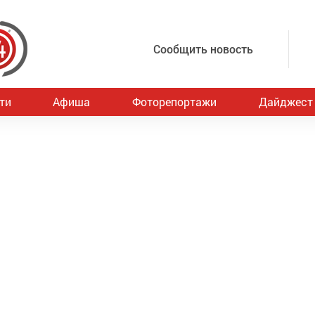
Сообщить новость
ти
Афиша
Фоторепортажи
Дайджест