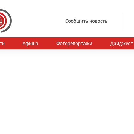
Сообщить новость
ти
Афиша
Фоторепортажи
Дайджест