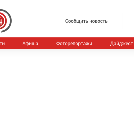
Сообщить новость
ти
Афиша
Фоторепортажи
Дайджест