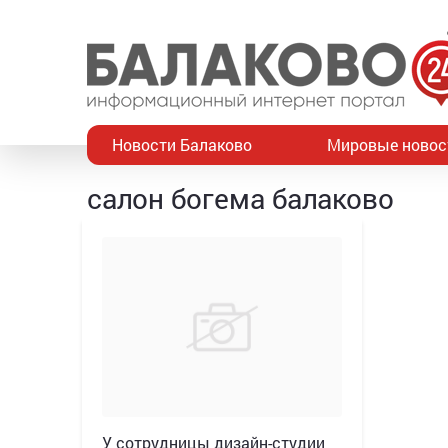
Новости Балаково
Мировые новос
салон богема балаково
У сотрудницы дизайн-студии