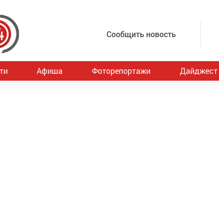
Сообщить новость
ти
Афиша
Фоторепортажи
Дайджест