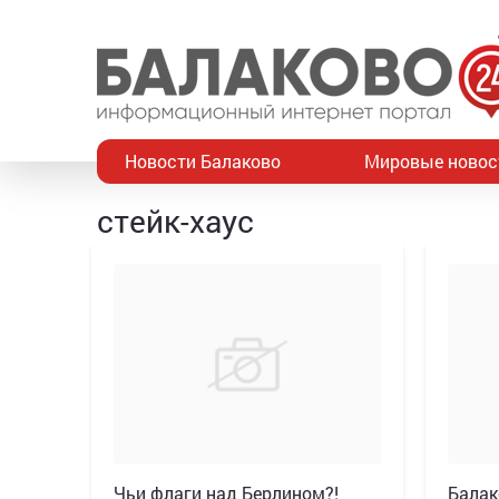
Новости Балаково
Мировые новос
стейк-хаус
Чьи флаги над Берлином?!
Балак