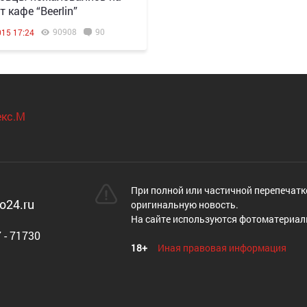
 кафе “Beerlin”
90908
90
015 17:24
При полной или частичной перепечатк
o24.ru
оригинальную новость.
На сайте используются фотоматериал
 - 71730
18+
Иная правовая информация