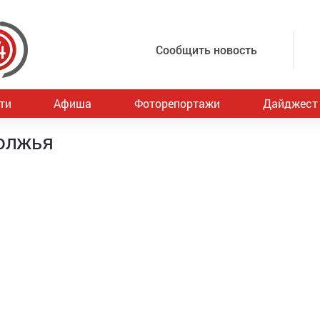
Сообщить новость
ти
Афиша
Фоторепортажи
Дайджест
олжья