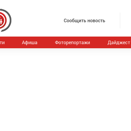
Сообщить новость
ти
Афиша
Фоторепортажи
Дайджест