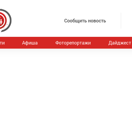
Сообщить новость
ти
Афиша
Фоторепортажи
Дайджест