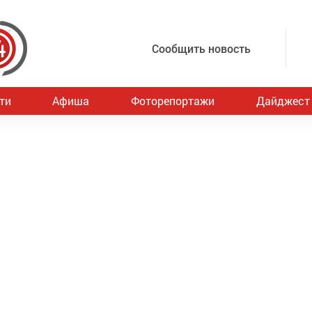
Сообщить новость
ти
Афиша
Фоторепортажи
Дайджест