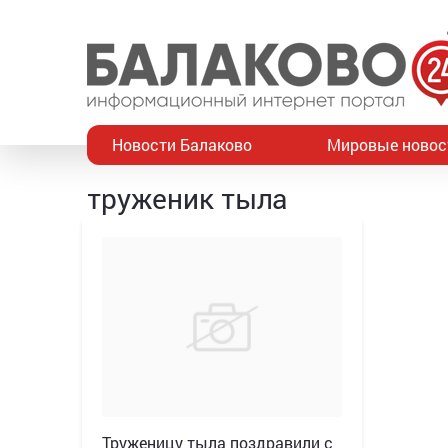
Новости Балаково
Мировые новос
труженик тыла
Труженицу тыла поздравили с