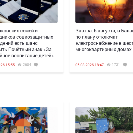
аковских семей и
Завтра, 6 августа, в Бала
дников социозащитных
по плану отключат
дений есть шанс
электроснабжение в шес
ить Почётный знак «За
многоквартирных домах
йное воспитание детей»
2684
1731
026 15:55
05.08.2026 18:47