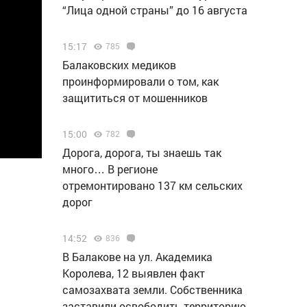
“Лица одной страны” до 16 августа
15:17
785
Балаковских медиков
проинформировали о том, как
защититься от мошенников
15:00
782
Дорога, дорога, ты знаешь так
много… В регионе
отремонтировано 137 км сельских
дорог
14:52
836
В Балакове на ул. Академика
Королева, 12 выявлен факт
самозахвата земли. Собственника
заставили освободить территорию