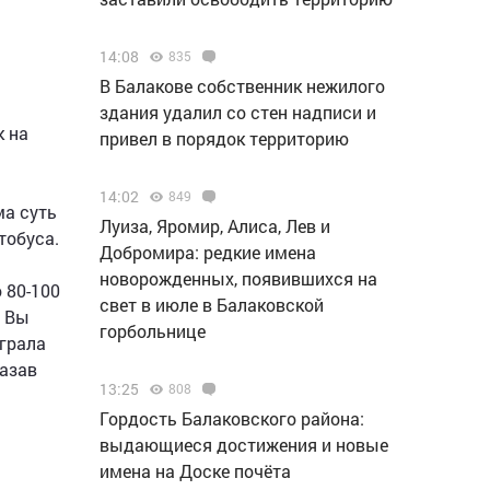
14:08
835
В Балакове собственник нежилого
здания удалил со стен надписи и
к на
привел в порядок территорию
14:02
849
ма суть
Луиза, Яромир, Алиса, Лев и
тобуса.
Добромира: редкие имена
новорожденных, появившихся на
 80-100
свет в июле в Балаковской
ы Вы
горбольнице
играла
казав
13:25
808
Гордость Балаковского района:
выдающиеся достижения и новые
имена на Доске почёта