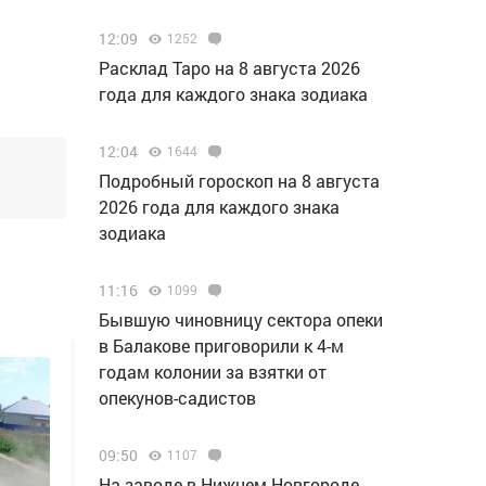
12:09
1252
Расклад Таро на 8 августа 2026
года для каждого знака зодиака
12:04
1644
Подробный гороскоп на 8 августа
2026 года для каждого знака
зодиака
11:16
1099
Бывшую чиновницу сектора опеки
в Балакове приговорили к 4-м
годам колонии за взятки от
опекунов-садистов
09:50
1107
Н️а заводе в Нижнем Новгороде