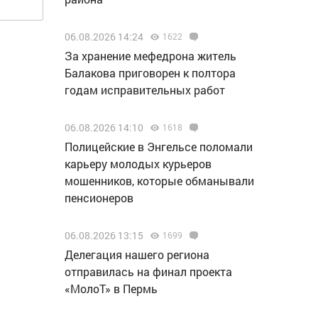
06.08.2026 14:24
1622
За хранение мефедрона житель
Балакова приговорен к полтора
годам исправительных работ
06.08.2026 14:10
1618
Полицейские в Энгельсе поломали
карьеру молодых курьеров
мошенников, которые обманывали
пенсионеров
06.08.2026 13:15
1699
Делегация нашего региона
отправилась на финал проекта
«МолоТ» в Пермь