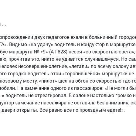
ма…
сопровождении двух педагогов ехали в больничный городо
А». Видимо «на удачу» водитель и кондуктор в маршрутке
ус маршрута № «9» (АТ 828) несся «со скоростью света»,
маю, прочитав это, никто не удивится случившемуся. Но са
 человек несовершеннолетние, «летали» по всему салону ав
ого городка водитель этой «торопившейся» маршрутки не
юзовому мосту, «пилот» шел на обгон со скоростью где-то
томобили. На замечание одного из пассажиров: «Не могли б
» водитель не отреагировал. В салоне настолько громко 
дуктор замечание пассажира не оставила без внимания, с
 двери открыты. Все равно все по проездным едете!».