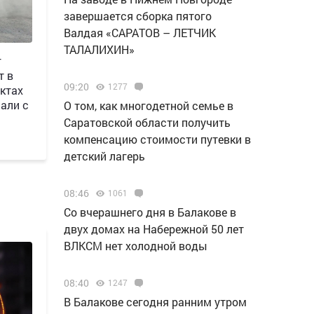
завершается сборка пятого
Валдая «САРАТОВ – ЛЕТЧИК
ТАЛАЛИХИН»
г
т в
09:20
1277
ктах
али с
О том, как многодетной семье в
Саратовской области получить
компенсацию стоимости путевки в
детский лагерь
08:46
1061
Со вчерашнего дня в Балакове в
двух домах на Набережной 50 лет
ВЛКСМ нет холодной воды
08:40
1247
В Балакове сегодня ранним утром