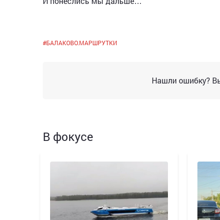
И понеслись мы дальше…
#
БАЛАКОВО.МАРШРУТКИ
Нашли ошибку? Вы
В фокусе