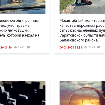
акове сегодня ранним
Масштабный мониторин
 получил травмы
качества дорожных рабо
жир легковушки,
сельских населенных пун
ель которой наехал на
Саратовской области нач
Балаковского района
1247
2079
026 08:40
06.08.2026 14:38