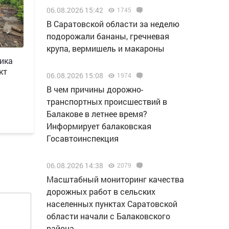
06.08.2026 15:42
1745
В Саратовской области за неделю
подорожали бананы, гречневая
крупа, вермишель и макароны
мика
кт
06.08.2026 15:08
1974
В чем причины дорожно-
транспортных происшествий в
Балакове в летнее время?
Информирует балаковская
Госавтоинспекция
06.08.2026 14:38
2079
Масштабный мониторинг качества
дорожных работ в сельских
населенных пунктах Саратовской
области начали с Балаковского
района