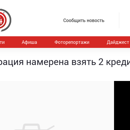
Сообщить новость
ти
Афиша
Фоторепортажи
Дайджест
ация намерена взять 2 кред