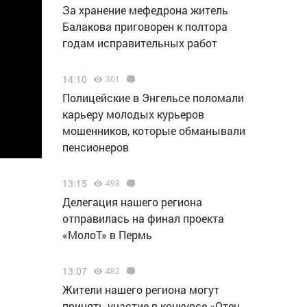
За хранение мефедрона житель
Балакова приговорен к полтора
годам исправительных работ
14:10
301
Полицейские в Энгельсе поломали
карьеру молодых курьеров
мошенников, которые обманывали
пенсионеров
13:15
498
Делегация нашего региона
отправилась на финал проекта
«МолоТ» в Пермь
13:07
482
Жители нашего региона могут
принять участие в конкурсе «Отец