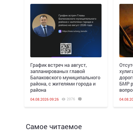
График встреч на август,
Отсут
запланированых главой
хулиг
Балаковского муниципального
дорог
района, с жителями города и
БМР р
района
вопро
2076
04.08.2026 09:26
04.08.2
Самое читаемое