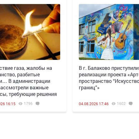
ствие газа, жалобы на
В г. Балаково приступили
анство, разбитые
реализации проекта «Арт
и… В администрации
пространство “Искусство
ассмотрели важные
границ”»
сы, требующие решения
1796
1602
026 16:15
04.08.2026 17:46