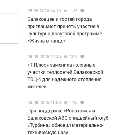
05.08.2026 14:10
1136
Балаковцев и гостей города
приглашают принять участие в
культурно-досуговой программе
«Жизнь в танце»
05.08.2026 12:46
1379
«Т Плюс» заменила головные
участки теплосетей Балаковской
ТЭЦ-4 для надёжного отопления
жителей
05.08.2026 11:30
1780
При поддержке «Росатома» и
Балаковской АЭС спидвейный клуб
«Турбина» обновил материально-
техническую базу