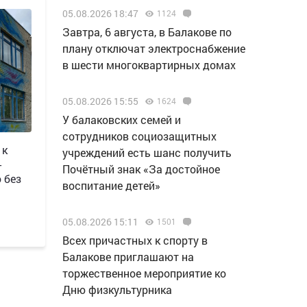
05.08.2026 18:47
1124
Завтра, 6 августа, в Балакове по
плану отключат электроснабжение
в шести многоквартирных домах
05.08.2026 15:55
1624
У балаковских семей и
сотрудников социозащитных
 к
учреждений есть шанс получить
-
Почётный знак «За достойное
 без
воспитание детей»
05.08.2026 15:11
1501
Всех причастных к спорту в
Балакове приглашают на
торжественное мероприятие ко
Дню физкультурника