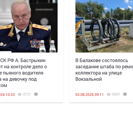
 СК РФ А. Бастрыкин
В Балакове состоялось
т на контроле дело о
заседание штаба по рем
е пьяного водителя
коллектора на улице
а на девочку под
Вокзальной
сом
4721
5687
026 10:33
03.08.2026 09:11