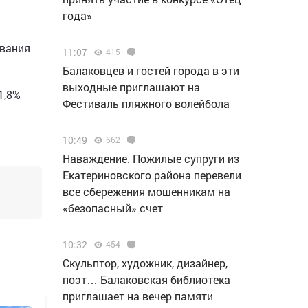
года»
ования
11:07
415
Балаковцев и гостей города в эти
выходные приглашают на
1,8%
Фестиваль пляжного волейбола
10:49
662
Наваждение. Пожилые супруги из
Екатериновского района перевели
все сбережения мошенникам на
«безопасный» счет
10:32
454
Скульптор, художник, дизайнер,
поэт… Балаковская библиотека
приглашает на вечер памяти