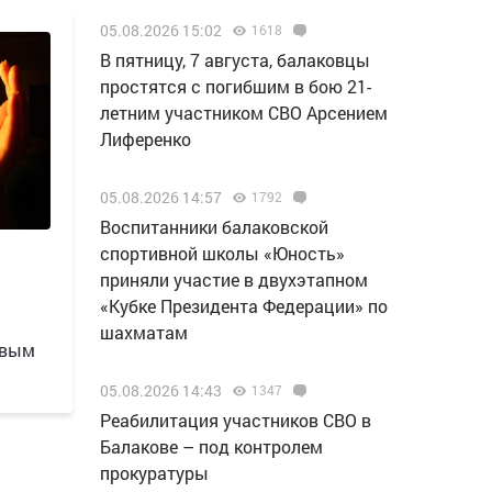
05.08.2026 15:02
1618
В пятницу, 7 августа, балаковцы
простятся с погибшим в бою 21-
летним участником СВО Арсением
Лиференко
05.08.2026 14:57
1792
Воспитанники балаковской
спортивной школы «Юность»
приняли участие в двухэтапном
«Кубке Президента Федерации» по
шахматам
овым
05.08.2026 14:43
1347
Реабилитация участников СВО в
Балакове – под контролем
прокуратуры