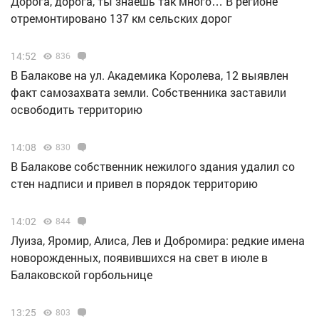
Дорога, дорога, ты знаешь так много… В регионе
отремонтировано 137 км сельских дорог
14:52
836
В Балакове на ул. Академика Королева, 12 выявлен
факт самозахвата земли. Собственника заставили
освободить территорию
14:08
830
В Балакове собственник нежилого здания удалил со
стен надписи и привел в порядок территорию
14:02
844
Луиза, Яромир, Алиса, Лев и Добромира: редкие имена
новорожденных, появившихся на свет в июле в
Балаковской горбольнице
13:25
803