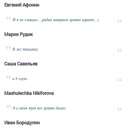
Евгений Афонин
И я не слышал….радио наверное громко играет…)
Мария Рудик
В жг тишина)
Саша Савельев
в 8 глухо
Mashulechka Nikiforova
А у меня тут все громко было)
Иван Бородулин