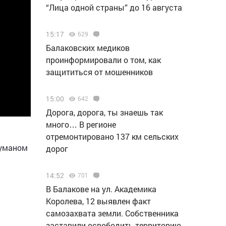
“Лица одной страны” до 16 августа
15:17
629
Балаковских медиков
проинформировали о том, как
защититься от мошенников
15:00
642
Дорога, дорога, ты знаешь так
много… В регионе
отремонтировано 137 км сельских
туманом
дорог
14:52
701
В Балакове на ул. Академика
Королева, 12 выявлен факт
самозахвата земли. Собственника
заставили освободить территорию