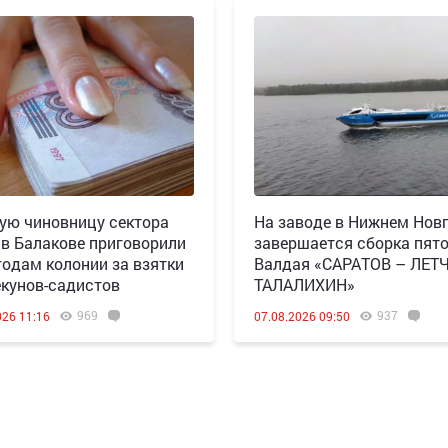
ю чиновницу сектора
Н️а заводе в Нижнем Нов
 в Балакове приговорили
завершается сборка пят
 годам колонии за взятки
Валдая «САРАТОВ – ЛЕТ
екунов-садистов
ТАЛАЛИХИН»
969
937
026 11:16
07.08.2026 09:50