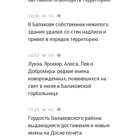
14:08
705
В Балакове собственник нежилого
здания удалил со стен надписи и
привел в порядок территорию
14:02
704
Луиза, Яромир, Алиса, Лев и
Добромира: редкие имена
новорожденных, появившихся на
свет в июле в Балаковской
горбольнице
13:25
683
Гордость Балаковского района:
выдающиеся достижения и новые
имена на Доске почёта