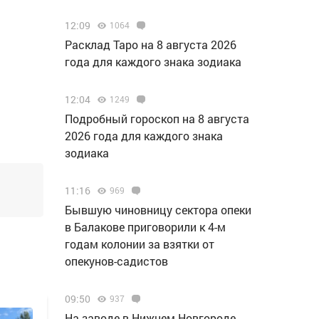
12:09
1064
Расклад Таро на 8 августа 2026
года для каждого знака зодиака
12:04
1249
Подробный гороскоп на 8 августа
2026 года для каждого знака
зодиака
11:16
969
Бывшую чиновницу сектора опеки
в Балакове приговорили к 4-м
годам колонии за взятки от
опекунов-садистов
09:50
937
Н️а заводе в Нижнем Новгороде