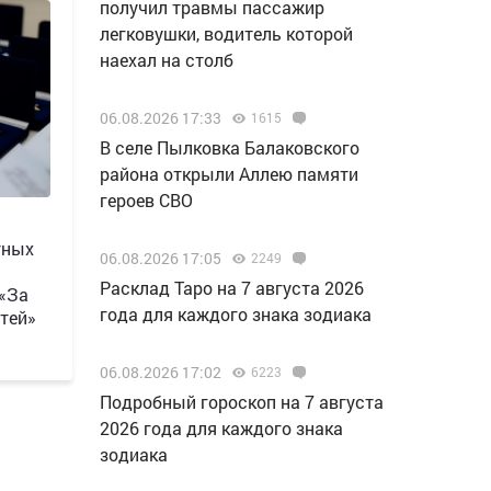
получил травмы пассажир
легковушки, водитель которой
наехал на столб
06.08.2026 17:33
1615
В селе Пылковка Балаковского
района открыли Аллею памяти
героев СВО
тных
06.08.2026 17:05
2249
Расклад Таро на 7 августа 2026
 «За
года для каждого знака зодиака
тей»
06.08.2026 17:02
6223
Подробный гороскоп на 7 августа
2026 года для каждого знака
зодиака