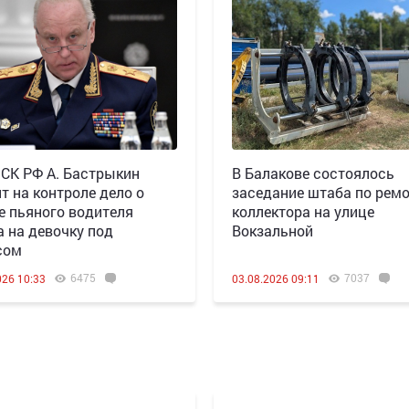
 СК РФ А. Бастрыкин
В Балакове состоялось
т на контроле дело о
заседание штаба по рем
е пьяного водителя
коллектора на улице
а на девочку под
Вокзальной
сом
6475
7037
026 10:33
03.08.2026 09:11