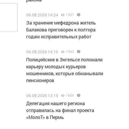
06.08.2026 14:24
1507
За хранение мефедрона житель
Балакова приговорен к полтора
годам исправительных работ
06.08.2026 14:10
1543
Полицейские в Энгельсе поломали
карьеру молодых курьеров
мошенников, которые обманывали
пенсионеров
06.08.2026 13:15
1609
Делегация нашего региона
отправилась на финал проекта
«МолоТ» в Пермь