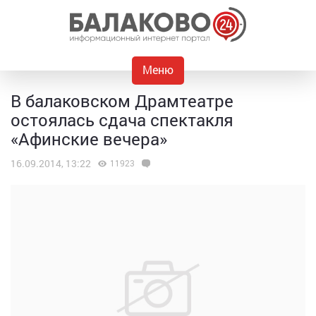
Меню
В балаковском Драмтеатре
остоялась сдача спектакля
«Афинские вечера»
16.09.2014, 13:22
11923