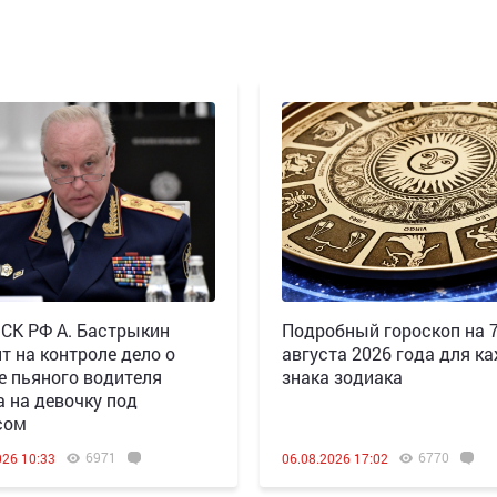
 СК РФ А. Бастрыкин
Подробный гороскоп на 
т на контроле дело о
августа 2026 года для к
е пьяного водителя
знака зодиака
а на девочку под
сом
6971
6770
026 10:33
06.08.2026 17:02