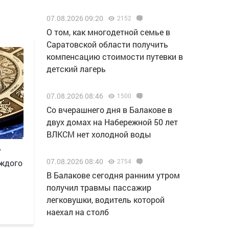
07.08.2026 09:20
2152
О том, как многодетной семье в
Саратовской области получить
компенсацию стоимости путевки в
детский лагерь
07.08.2026 08:46
1500
Со вчерашнего дня в Балакове в
двух домах на Набережной 50 лет
ВЛКСМ нет холодной воды
7
07.08.2026 08:40
2754
аждого
В Балакове сегодня ранним утром
получил травмы пассажир
легковушки, водитель которой
наехал на столб