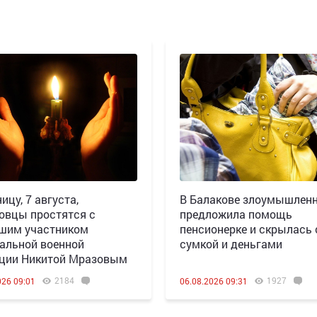
ицу, 7 августа,
В Балакове злоумышлен
овцы простятся с
предложила помощь
шим участником
пенсионерке и скрылась 
альной военной
сумкой и деньгами
ции Никитой Мразовым
2184
1927
026 09:01
06.08.2026 09:31