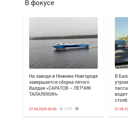
В фокусе
Н️а заводе в Нижнем Новгороде
В Бал
завершается сборка пятого
утром
Валдая «САРАТОВ – ЛЕТЧИК
пасса
ТАЛАЛИХИН»
водит
столб
2790
07.08.2026 09:50
07.08.2