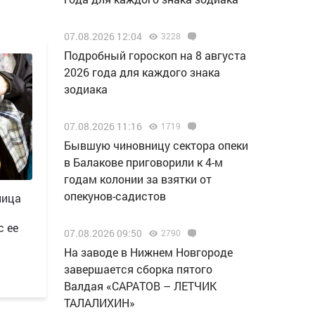
07.08.2026 12:04
3228
Подробный гороскоп на 8 августа
2026 года для каждого знака
зодиака
07.08.2026 11:16
1719
Бывшую чиновницу сектора опеки
в Балакове приговорили к 4-м
годам колонии за взятки от
опекунов-садистов
ница
с ее
07.08.2026 09:50
2790
Н️а заводе в Нижнем Новгороде
завершается сборка пятого
Валдая «САРАТОВ – ЛЕТЧИК
ТАЛАЛИХИН»