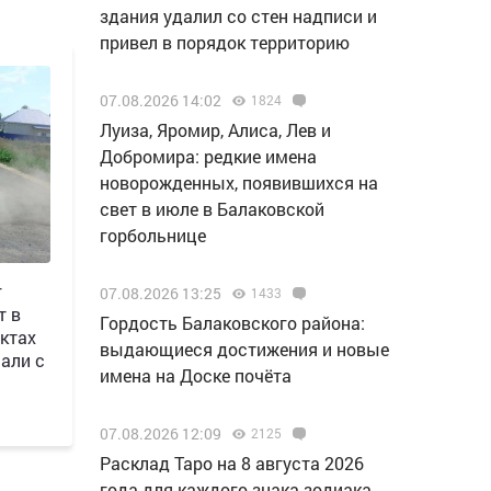
здания удалил со стен надписи и
привел в порядок территорию
07.08.2026 14:02
1824
Луиза, Яромир, Алиса, Лев и
Добромира: редкие имена
новорожденных, появившихся на
свет в июле в Балаковской
горбольнице
г
07.08.2026 13:25
1433
т в
Гордость Балаковского района:
ктах
выдающиеся достижения и новые
али с
имена на Доске почёта
07.08.2026 12:09
2125
Расклад Таро на 8 августа 2026
года для каждого знака зодиака