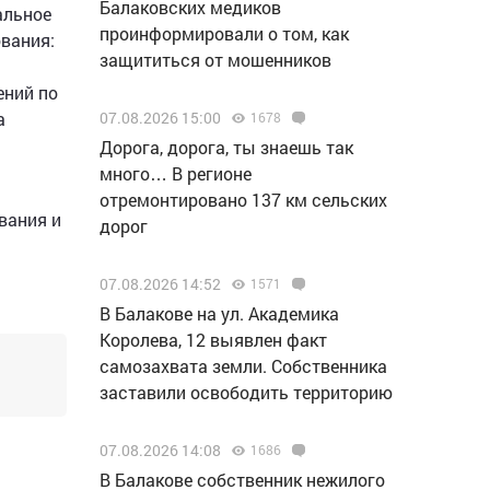
Балаковских медиков
альное
проинформировали о том, как
вания:
защититься от мошенников
ений по
а
07.08.2026 15:00
1678
Дорога, дорога, ты знаешь так
много… В регионе
отремонтировано 137 км сельских
вания и
дорог
07.08.2026 14:52
1571
В Балакове на ул. Академика
Королева, 12 выявлен факт
самозахвата земли. Собственника
заставили освободить территорию
07.08.2026 14:08
1686
В Балакове собственник нежилого