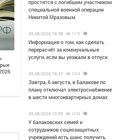
простятся с погибшим участником
специальной военной операции
Никитой Мразовым
05.08.2026 18:58
1779
Информация о том, как сделать
перерасчёт за коммунальные
услуги, если вы уезжали в отпуск
-
орые
 2026
05.08.2026 18:47
1434
Завтра, 6 августа, в Балакове по
плану отключат электроснабжение
в шести многоквартирных домах
05.08.2026 15:55
2238
У балаковских семей и
сотрудников социозащитных
учреждений есть шанс получить