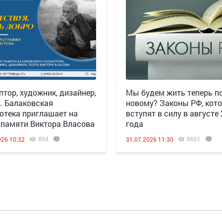
птор, художник, дизайнер,
Мы будем жить теперь по
 Балаковская
новому? Законы РФ, кот
отека приглашает на
вступят в силу в августе
 памяти Виктора Власова
года
894
8661
026 10:32
31.07.2026 11:30