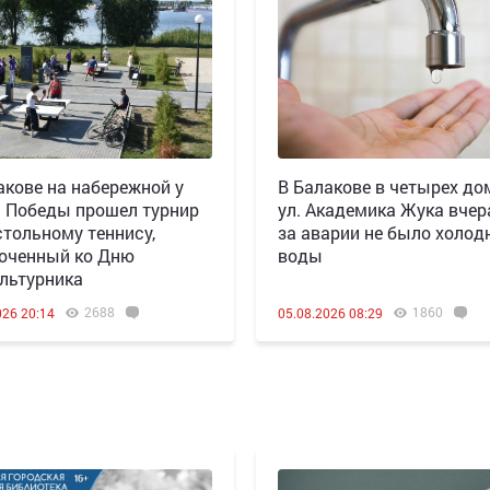
акове на набережной у
В Балакове в четырех до
 Победы прошел турнир
ул. Академика Жука вчера
стольному теннису,
за аварии не было холод
оченный ко Дню
воды
льтурника
2688
1860
026 20:14
05.08.2026 08:29