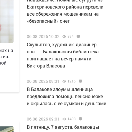
Екатериновского района перевели
все сбережения мошенникам на
«безопасный» счет
06.08.2026 10:32
894
Скульптор, художник, дизайнер,
мах на
поэт… Балаковская библиотека
 из-
приглашает на вечер памяти
ной
Виктора Власова
06.08.2026 09:31
1215
В Балакове злоумышленница
предложила помощь пенсионерке
и скрылась с ее сумкой и деньгами
06.08.2026 09:01
1403
В пятницу, 7 августа, балаковцы