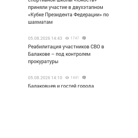
приняли участие в двухэтапном
«Кубке Президента Федерации» по
шахматам
05.08.2026 14:43
1747
Реабилитация участников СВО в
Балакове – под контролем
прокуратуры
05.08.2026 14:10
1441
Балаковцев и гостей города
приглашают принять участие в
культурно-досуговой программе
«Жизнь в танце»
05.08.2026 12:46
1734
«Т Плюс» заменила головные