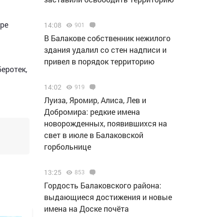
бре
14:08
901
В Балакове собственник нежилого
здания удалил со стен надписи и
привел в порядок территорию
беротек,
14:02
919
Луиза, Яромир, Алиса, Лев и
Добромира: редкие имена
новорожденных, появившихся на
свет в июле в Балаковской
горбольнице
13:25
853
Гордость Балаковского района:
выдающиеся достижения и новые
имена на Доске почёта