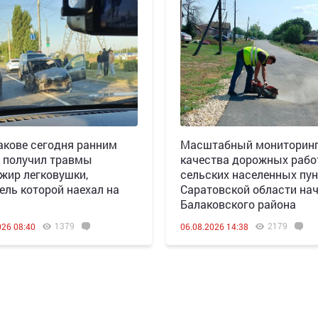
акове сегодня ранним
Масштабный мониторин
 получил травмы
качества дорожных рабо
жир легковушки,
сельских населенных пун
ель которой наехал на
Саратовской области нач
Балаковского района
1379
2179
026 08:40
06.08.2026 14:38