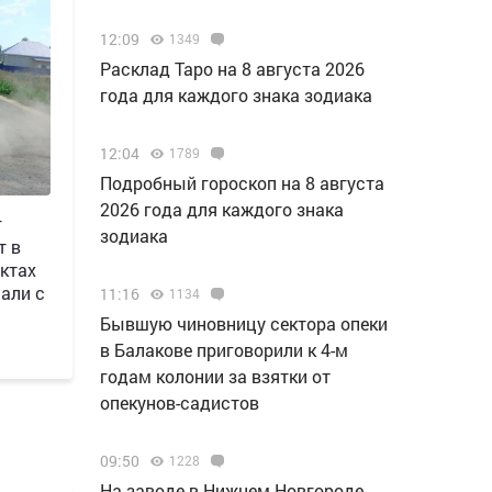
12:09
1349
Расклад Таро на 8 августа 2026
года для каждого знака зодиака
12:04
1789
Подробный гороскоп на 8 августа
2026 года для каждого знака
г
зодиака
т в
ктах
али с
11:16
1134
Бывшую чиновницу сектора опеки
в Балакове приговорили к 4-м
годам колонии за взятки от
опекунов-садистов
09:50
1228
Н️а заводе в Нижнем Новгороде