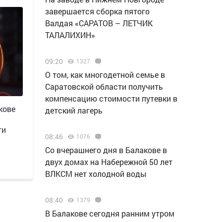
завершается сборка пятого
Валдая «САРАТОВ – ЛЕТЧИК
ТАЛАЛИХИН»
09:20
1327
О том, как многодетной семье в
Саратовской области получить
компенсацию стоимости путевки в
кове
детский лагерь
ти
08:46
1076
Со вчерашнего дня в Балакове в
двух домах на Набережной 50 лет
ВЛКСМ нет холодной воды
08:40
1379
В Балакове сегодня ранним утром