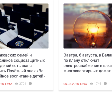
аковских семей и
Завтра, 6 августа, в Бала
дников социозащитных
по плану отключат
дений есть шанс
электроснабжение в шес
ить Почётный знак «За
многоквартирных домах
йное воспитание детей»
2704
1746
026 15:55
05.08.2026 18:47