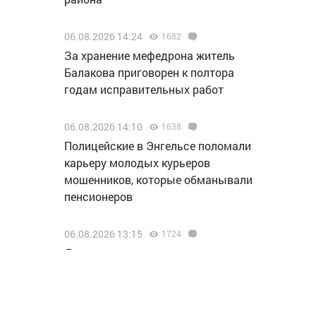
06.08.2026 14:24
1682
За хранение мефедрона житель
Балакова приговорен к полтора
годам исправительных работ
06.08.2026 14:10
1638
Полицейские в Энгельсе поломали
карьеру молодых курьеров
мошенников, которые обманывали
пенсионеров
06.08.2026 13:15
1724
Делегация нашего региона
отправилась на финал проекта
«МолоТ» в Пермь