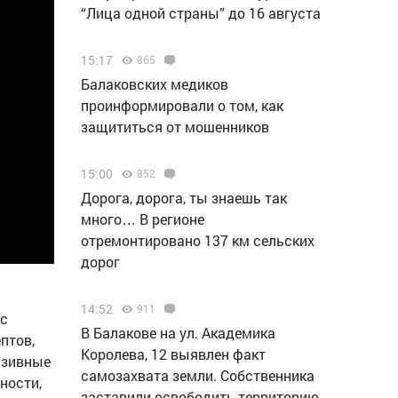
“Лица одной страны” до 16 августа
15:17
865
Балаковских медиков
проинформировали о том, как
защититься от мошенников
15:00
852
Дорога, дорога, ты знаешь так
много… В регионе
отремонтировано 137 км сельских
дорог
14:52
911
(с
В Балакове на ул. Академика
птов,
Королева, 12 выявлен факт
нзивные
самозахвата земли. Собственника
ности,
заставили освободить территорию