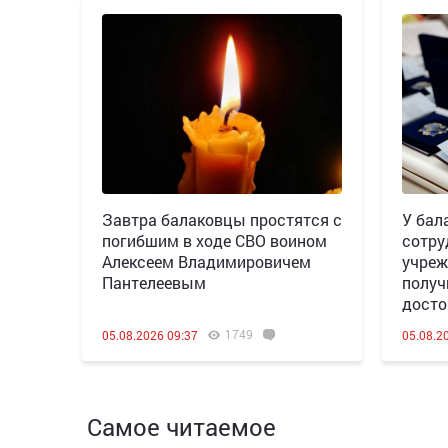
Завтра балаковцы простятся с
У бал
погибшим в ходе СВО воином
сотру
Алексеем Владимировичем
учреж
Пантелеевым
получ
досто
1749
05.08.2026 09:37
05.08.2
Самое читаемое