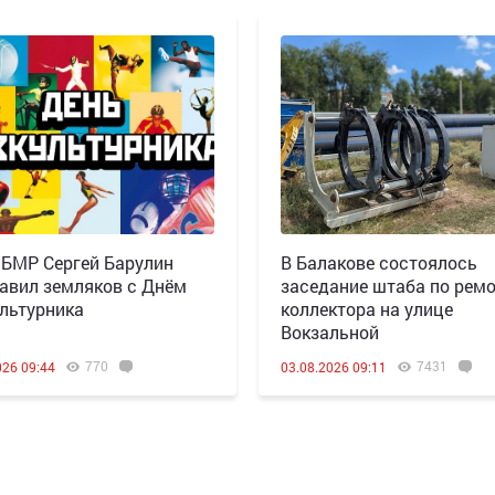
 БМР Сергей Барулин
В Балакове состоялось
авил земляков с Днём
заседание штаба по рем
льтурника
коллектора на улице
Вокзальной
770
7431
026 09:44
03.08.2026 09:11