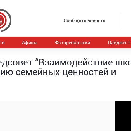
Сообщить новость
ти
Афиша
Фоторепортажи
Дайджест
едсовет “Взаимодействие шк
нию семейных ценностей и