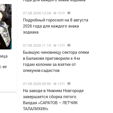
07.08.2026 12:04
3028
Подробный гороскоп на 8 августа
2026 года для каждого знака
зодиака
07.08.2026 11:16
1629
Бывшую чиновницу сектора опеки
ница
в Балакове приговорили к 4-м
годам колонии за взятки от
с ее
опекунов-садистов
07.08.2026 09:50
2453
Н️а заводе в Нижнем Новгороде
завершается сборка пятого
Валдая «САРАТОВ – ЛЕТЧИК
ТАЛАЛИХИН»