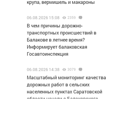
крупа, вермишель и макароны
06.08.2026 15:08
2359
В чем причины дорожно-
транспортных происшествий в
Балакове в летнее время?
Информирует балаковская
Госавтоинспекция
06.08.2026 14:38
3079
Масштабный мониторинг качества
дорожных работ в сельских
населенных пунктах Саратовской
области начали с Балаковского
района
06.08.2026 14:24
2457
За хранение мефедрона житель