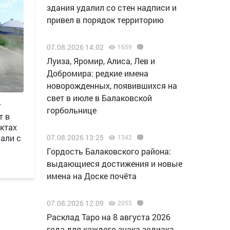
здания удалил со стен надписи и
привел в порядок территорию
07.08.2026 14:02
1659
Луиза, Яромир, Алиса, Лев и
Добромира: редкие имена
новорожденных, появившихся на
свет в июле в Балаковской
г
горбольнице
т в
ктах
али с
07.08.2026 13:25
1342
Гордость Балаковского района:
выдающиеся достижения и новые
имена на Доске почёта
07.08.2026 12:09
2055
Расклад Таро на 8 августа 2026
года для каждого знака зодиака