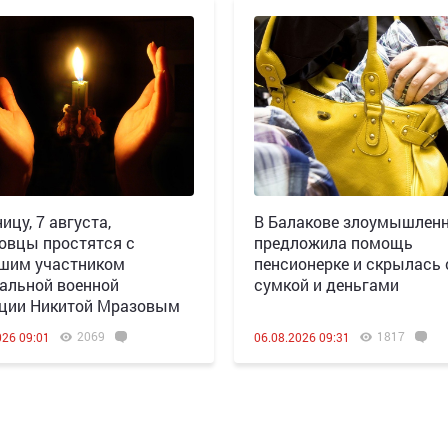
ицу, 7 августа,
В Балакове злоумышлен
овцы простятся с
предложила помощь
шим участником
пенсионерке и скрылась 
альной военной
сумкой и деньгами
ции Никитой Мразовым
2069
1817
026 09:01
06.08.2026 09:31