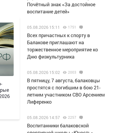
Почётный знак «За достойное
воспитание детей»
05.08.2026 15:11
1751
Всех причастных к спорту в
Балакове приглашают на
торжественное мероприятие ко
Дню физкультурника
05.08.2026 15:02
2003
В пятницу, 7 августа, балаковцы
-
простятся с погибшим в бою 21-
орые
летним участником СВО Арсением
 2026
Лиференко
05.08.2026 14:57
2257
Воспитанники балаковской
спортивной школы «Юность»