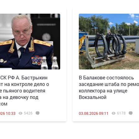
 СК РФ А. Бастрыкин
В Балакове состоялось
т на контроле дело о
заседание штаба по рем
е пьяного водителя
коллектора на улице
а на девочку под
Вокзальной
сом
5426
6178
026 10:33
03.08.2026 09:11