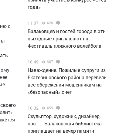
года»
11:07
420
вию с
Балаковцев и гостей города в эти
выходные приглашают на
ты
Фестиваль пляжного волейбола
рать
10:49
667
ному
Наваждение. Пожилые супруги из
нее
Екатериновского района перевели
ые
все сбережения мошенникам на
«безопасный» счет
 своего
10:32
459
ролит»
Скульптор, художник, дизайнер,
кажется
поэт… Балаковская библиотека
приглашает на вечер памяти