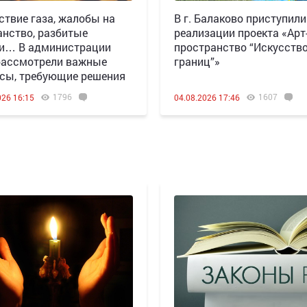
ствие газа, жалобы на
В г. Балаково приступили
анство, разбитые
реализации проекта «Арт
и… В администрации
пространство “Искусство
ассмотрели важные
границ”»
сы, требующие решения
1796
1607
026 16:15
04.08.2026 17:46