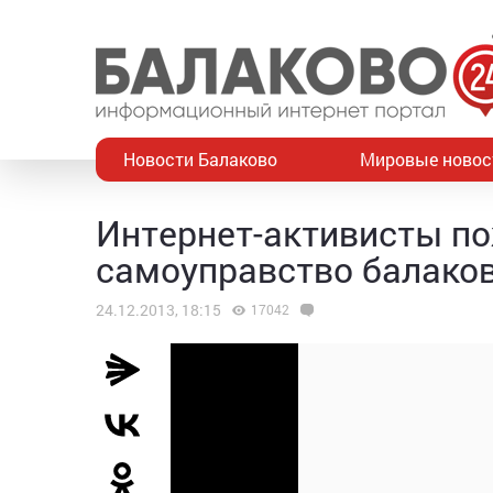
Новости Балаково
Мировые новос
Интернет-активисты п
самоуправство балаков
24.12.2013, 18:15
17042