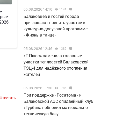
05.08.2026 14:10
1141
-
Балаковцев и гостей города
орые
 2026
приглашают принять участие в
культурно-досуговой программе
«Жизнь в танце»
05.08.2026 12:46
1389
«Т Плюс» заменила головные
участки теплосетей Балаковской
ТЭЦ-4 для надёжного отопления
жителей
05.08.2026 11:30
1785
При поддержке «Росатома» и
Ответить
Балаковской АЭС спидвейный клуб
«Турбина» обновил материально-
техническую базу