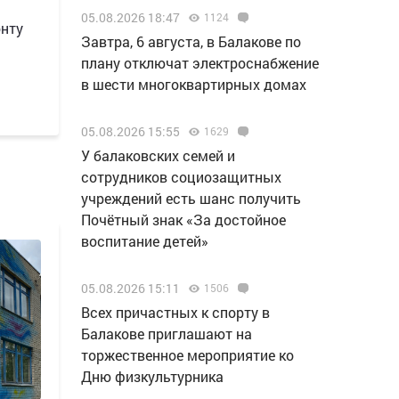
05.08.2026 18:47
1124
онту
Завтра, 6 августа, в Балакове по
плану отключат электроснабжение
в шести многоквартирных домах
05.08.2026 15:55
1629
У балаковских семей и
сотрудников социозащитных
учреждений есть шанс получить
Почётный знак «За достойное
воспитание детей»
05.08.2026 15:11
1506
Всех причастных к спорту в
Балакове приглашают на
торжественное мероприятие ко
Дню физкультурника