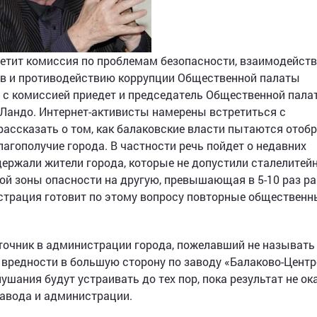
сетит комиссия по проблемам безопасности, взаимодейст
ов и противодействию коррупции Общественной палаты
е с комиссией приедет и председатель Общественной пала
Ландо. Интернет-активисты намерены встретиться с
ассказать о том, как балаковские власти пытаются отоб
агополучие города. В частности речь пойдет о недавних
держали жители города, которые не допустили сталелитей
ой зоны опасности на другую, превышающая в 5-10 раз ра
истрация готовит по этому вопросу повторные общественн
точник в администрации города, пожелавший не называть
 вредности в большую сторону по заводу «Балаково-Цент
лушания будут устраивать до тех пор, пока результат не о
завода и администрации.