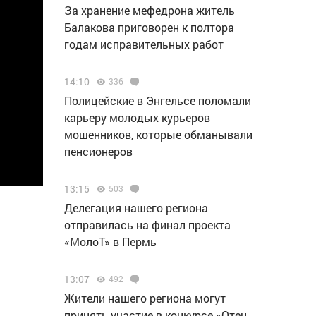
За хранение мефедрона житель
Балакова приговорен к полтора
годам исправительных работ
14:10
336
Полицейские в Энгельсе поломали
карьеру молодых курьеров
мошенников, которые обманывали
пенсионеров
13:15
503
Делегация нашего региона
отправилась на финал проекта
«МолоТ» в Пермь
13:07
492
Жители нашего региона могут
принять участие в конкурсе «Отец