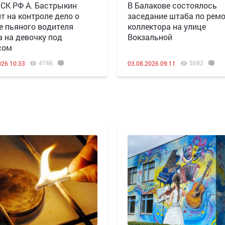
 СК РФ А. Бастрыкин
В Балакове состоялось
т на контроле дело о
заседание штаба по рем
е пьяного водителя
коллектора на улице
а на девочку под
Вокзальной
сом
4746
5693
026 10:33
03.08.2026 09:11