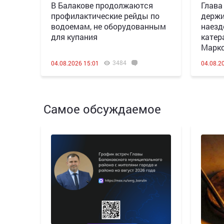
В Балакове продолжаются
Глава
профилактические рейды по
держи
водоемам, не оборудованным
наезд
для купания
катер
Марк
3484
04.08.2026 15:01
04.08.2
Самое обсуждаемое