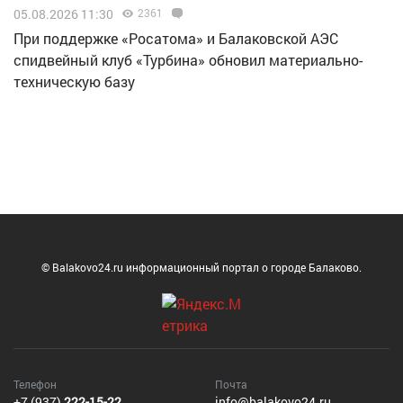
05.08.2026 11:30
2361
При поддержке «Росатома» и Балаковской АЭС
спидвейный клуб «Турбина» обновил материально-
техническую базу
© Balakovo24.ru информационный портал о городе Балаково.
Телефон
Почта
+7 (937)
222-15-22
info@balakovo24.ru