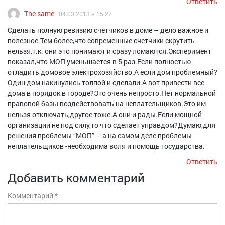
Ответить
The same
04.03.2013 в 15:27
Сделать полную ревизию счетчиков в доме – дело важное и
полезное.Тем более,что современные счетчики скрутить
нельзя,т.к. они это понимают и сразу ломаются.Эксперимент
показал,что МОП уменьшается в 5 раз.Если полностью
отладить домовое электрохозяйство.А если дом проблемный?
Один дом накинулись толпой и сделали.А вот привести все
дома в порядок в городе?Это очень непросто.Нет нормальной
правовой базы воздействовать на неплательщиков.Это им
нельзя отключать,другое тоже.А они и рады.Если мощной
организации не под силу,то что сделает управдом?Думаю,для
решения проблемы “МОП” – а на самом деле проблемы
неплательщиков -необходима воля и помощь государства.
Ответить
Добавить комментарий
Комментарий
*