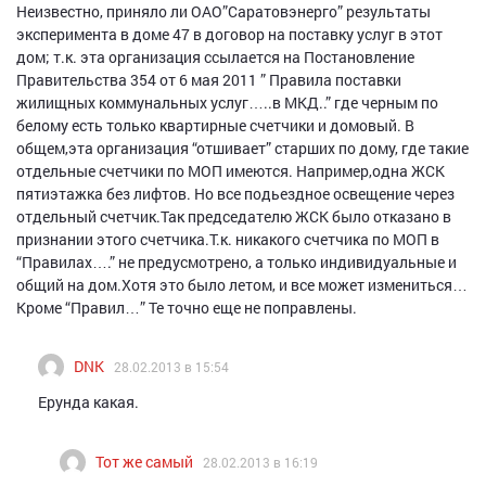
Неизвестно, приняло ли ОАО”Саратовэнерго” результаты
эксперимента в доме 47 в договор на поставку услуг в этот
дом; т.к. эта организация ссылается на Постановление
Правительства 354 от 6 мая 2011 ” Правила поставки
жилищных коммунальных услуг…..в МКД..” где черным по
белому есть только квартирные счетчики и домовый. В
общем,эта организация “отшивает” старших по дому, где такие
отдельные счетчики по МОП имеются. Например,одна ЖСК
пятиэтажка без лифтов. Но все подьездное освещение через
отдельный счетчик.Так председателю ЖСК было отказано в
признании этого счетчика.Т.к. никакого счетчика по МОП в
“Правилах….” не предусмотрено, а только индивидуальные и
общий на дом.Хотя это было летом, и все может измениться…
Кроме “Правил…” Те точно еще не поправлены.
DNK
28.02.2013 в 15:54
Ерунда какая.
Тот же самый
28.02.2013 в 16:19