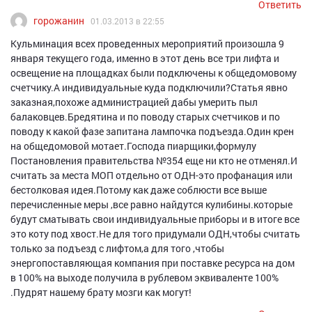
Ответить
горожанин
01.03.2013 в 22:55
Кульминация всех проведенных мероприятий произошла 9
января текущего года, именно в этот день все три лифта и
освещение на площадках были подключены к общедомовому
счетчику.А индивидуальные куда подключили?Статья явно
заказная,похоже администрацией дабы умерить пыл
балаковцев.Бредятина и по поводу старых счетчиков и по
поводу к какой фазе запитана лампочка подъезда.Один крен
на общедомовой мотает.Господа пиарщики,формулу
Постановления правительства №354 еще ни кто не отменял.И
считать за места МОП отдельно от ОДН-это профанация или
бестолковая идея.Потому как даже соблюсти все выше
перечисленные меры ,все равно найдутся кулибины.которые
будут сматывать свои индивидуальные приборы и в итоге все
это коту под хвост.Не для того придумали ОДН,чтобы считать
только за подъезд с лифтом,а для того ,чтобы
энергопоставляющая компания при поставке ресурса на дом
в 100% на выходе получила в рублевом эквиваленте 100%
.Пудрят нашему брату мозги как могут!