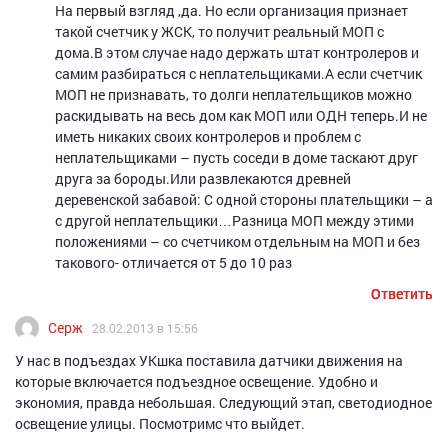
На первый взгляд ,да. Но если организация признает
такой счетчик у ЖСК, то получит реальный МОП с
дома.В этом случае надо держать штат контролеров и
самим разбираться с неплательщиками.А если счетчик
МОП не признавать, то долги неплательщиков можно
раскидывать на весь дом как МОП или ОДН теперь.И не
иметь никаких своих контролеров и проблем с
неплательщиками – пусть соседи в доме таскают друг
друга за бороды.Или развлекаются древней
деревенской забавой: С одной стороны плательщики – а
с другой неплательщики…Разница МОП между этими
положениями – со счетчиком отдельным на МОП и без
такового- отличается от 5 до 10 раз
Ответить
Ответить
Ответить
Серж
28.02.2013 в 15:56
У нас в подъездах УКшка поставила датчики движения на
которые включается подъездное освещение. Удобно и
экономия, правда небольшая. Следующий этап, светодиодное
освещение улицы. Посмотримс что выйдет.