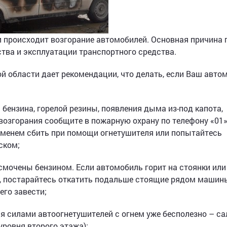
и происходит возгорание автомобилей. Основная причина
тва и эксплуатации транспортного средства.
й области дает рекомендации, что делать, если Ваш авто
 бензина, горелой резины, появления дыма из-под капота,
возгорания сообщите в пожарную охрану по телефону «01»
ламенем сбить при помощи огнетушителя или попытайтесь
ском;
смочены бензином. Если автомобиль горит на стоянки или
а, постарайтесь откатить подальше стоящие рядом машин
его завести;
ся силами автоогнетушителей с огнем уже бесполезно – са
уровня второго этажа);