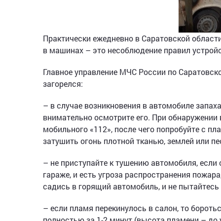
Практически ежедневно в Саратовской област
в машинах – это несоблюдение правил устройс
Главное управление МЧС России по Саратовско
загорелся:
– в случае возникновения в автомобиле запаха
внимательно осмотрите его. При обнаружении 
мобильного «112», после чего попробуйте с п
затушить огонь плотной тканью, землей или пе
– не приступайте к тушению автомобиля, если 
гараже, и есть угроза распространения пожар
садись в горящий автомобиль, и не пытайтесь 
– если пламя перекинулось в салон, то бороть
полностью за 1-2 минут (высота пламени – до 