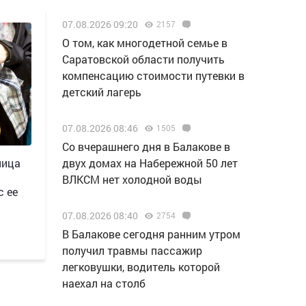
07.08.2026 09:20
2157
О том, как многодетной семье в
Саратовской области получить
компенсацию стоимости путевки в
детский лагерь
07.08.2026 08:46
1505
Со вчерашнего дня в Балакове в
ница
двух домах на Набережной 50 лет
ВЛКСМ нет холодной воды
с ее
07.08.2026 08:40
2754
В Балакове сегодня ранним утром
получил травмы пассажир
легковушки, водитель которой
наехал на столб