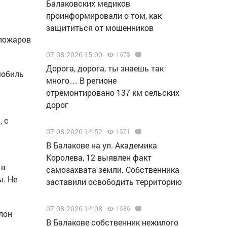
Балаковских медиков
проинформировали о том, как
защититься от мошенников
 пожаров
07.08.2026 15:00
1678
Дорога, дорога, ты знаешь так
мобиль
много… В регионе
отремонтировано 137 км сельских
дорог
, с
07.08.2026 14:52
1571
В Балакове на ул. Академика
Королева, 12 выявлен факт
 в
самозахвата земли. Собственника
ы. Не
заставили освободить территорию
07.08.2026 14:08
1686
лон
В Балакове собственник нежилого