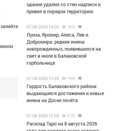
здания удалил со стен надписи и
привел в порядок территорию
,
 залейте
07.08.2026 14:02
1824
Луиза, Яромир, Алиса, Лев и
Добромира: редкие имена
нзином
новорожденных, появившихся на
свет в июле в Балаковской
горбольнице
07.08.2026 13:25
1438
Гордость Балаковского района:
выдающиеся достижения и новые
имена на Доске почёта
07.08.2026 12:09
2125
Расклад Таро на 8 августа 2026
года для каждого знака зодиака