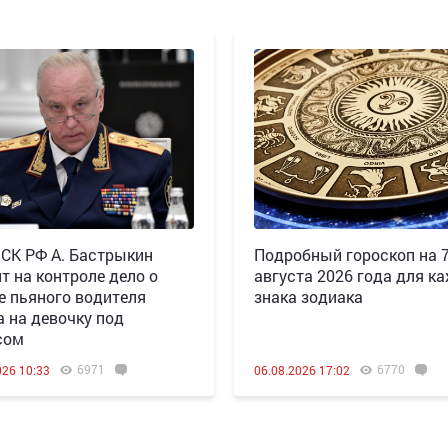
 СК РФ А. Бастрыкин
Подробный гороскоп на 
т на контроле дело о
августа 2026 года для к
е пьяного водителя
знака зодиака
а на девочку под
сом
6971
6770
026 10:33
06.08.2026 17:02