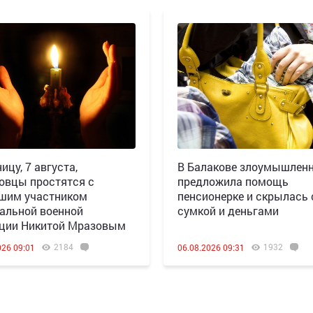
ицу, 7 августа,
В Балакове злоумышлен
овцы простятся с
предложила помощь
шим участником
пенсионерке и скрылась 
альной военной
сумкой и деньгами
ции Никитой Мразовым
2184
1932
026 09:01
06.08.2026 09:31