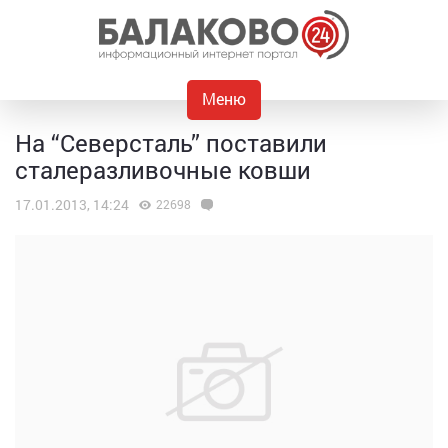
Меню
На “Северсталь” поставили
сталеразливочные ковши
17.01.2013, 14:24
22698