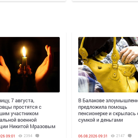
ицу, 7 августа,
В Балакове злоумышлен
овцы простятся с
предложила помощь
шим участником
пенсионерке и скрылась 
альной военной
сумкой и деньгами
ции Никитой Мразовым
2394
2147
026 09:01
06.08.2026 09:31