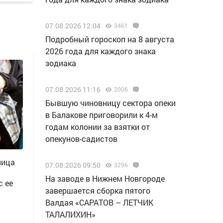
07.08.2026 12:04
3461
Подробный гороскоп на 8 августа
2026 года для каждого знака
зодиака
07.08.2026 11:16
2006
Бывшую чиновницу сектора опеки
в Балакове приговорили к 4-м
годам колонии за взятки от
опекунов-садистов
ница
07.08.2026 09:50
3296
Н️а заводе в Нижнем Новгороде
с ее
завершается сборка пятого
Валдая «САРАТОВ – ЛЕТЧИК
ТАЛАЛИХИН»