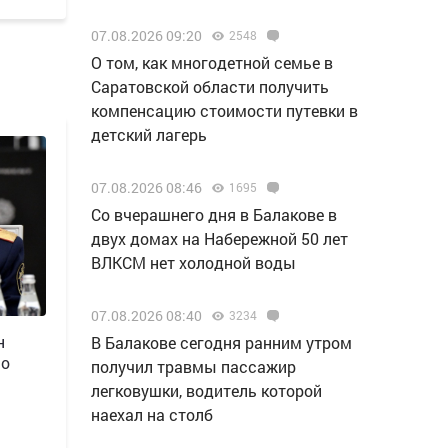
07.08.2026 09:20
2548
О том, как многодетной семье в
Саратовской области получить
компенсацию стоимости путевки в
детский лагерь
07.08.2026 08:46
1695
Со вчерашнего дня в Балакове в
двух домах на Набережной 50 лет
ВЛКСМ нет холодной воды
07.08.2026 08:40
3234
н
В Балакове сегодня ранним утром
 о
получил травмы пассажир
легковушки, водитель которой
наехал на столб