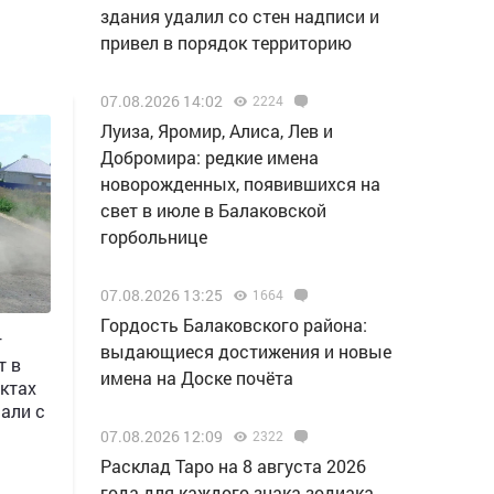
здания удалил со стен надписи и
привел в порядок территорию
07.08.2026 14:02
2224
Луиза, Яромир, Алиса, Лев и
Добромира: редкие имена
новорожденных, появившихся на
свет в июле в Балаковской
горбольнице
07.08.2026 13:25
1664
Гордость Балаковского района:
г
выдающиеся достижения и новые
т в
имена на Доске почёта
ктах
али с
07.08.2026 12:09
2322
Расклад Таро на 8 августа 2026
года для каждого знака зодиака