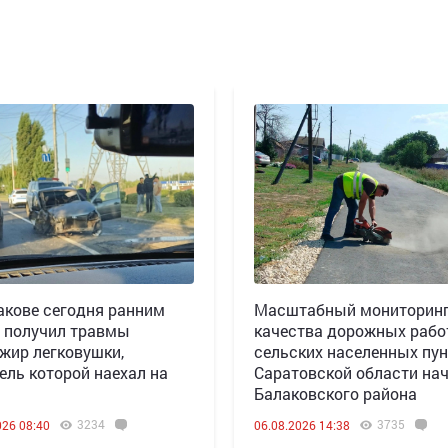
акове сегодня ранним
Масштабный мониторин
 получил травмы
качества дорожных рабо
жир легковушки,
сельских населенных пун
ель которой наехал на
Саратовской области нач
Балаковского района
3234
3735
026 08:40
06.08.2026 14:38