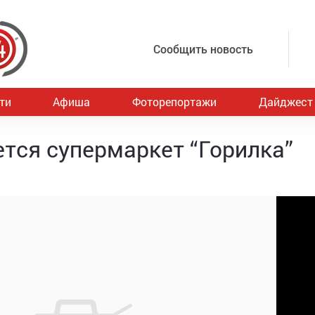
Сообщить новость
ти
Афиша
Фоторепортажи
Дайджест
ется супермаркет “Горилка”