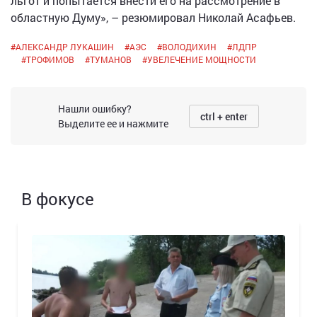
льгот и попытается внести его на рассмотрение в
областную Думу», – резюмировал Николай Асафьев.
#
АЛЕКСАНДР ЛУКАШИН
#
АЭС
#
ВОЛОДИХИН
#
ЛДПР
#
ТРОФИМОВ
#
ТУМАНОВ
#
УВЕЛЕЧЕНИЕ МОЩНОСТИ
Нашли ошибку?
ctrl + enter
Выделите ее и нажмите
В фокусе