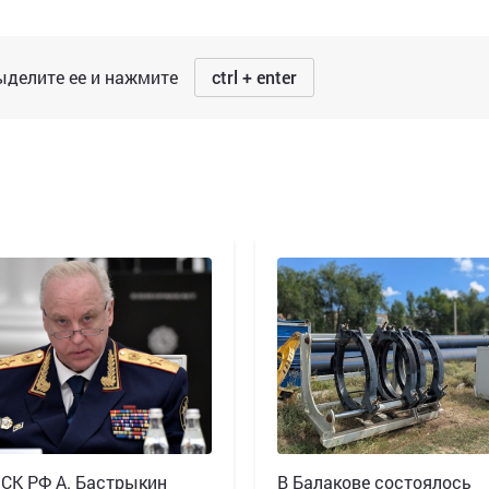
делите ее и нажмите
ctrl + enter
 СК РФ А. Бастрыкин
В Балакове состоялось