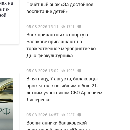
мах на
Почётный знак «За достойное
 из-
воспитание детей»
ной
05.08.2026 15:11
1741
Всех причастных к спорту в
Балакове приглашают на
торжественное мероприятие ко
Дню физкультурника
05.08.2026 15:02
1998
В пятницу, 7 августа, балаковцы
простятся с погибшим в бою 21-
летним участником СВО Арсением
Лиференко
05.08.2026 14:57
2237
Воспитанники балаковской
спортивной школы «Юность»