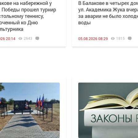
акове на набережной у
В Балакове в четырех до
 Победы прошел турнир
ул. Академика Жука вчера
стольному теннису,
за аварии не было холод
оченный ко Дню
воды
льтурника
2643
1815
026 20:14
05.08.2026 08:29