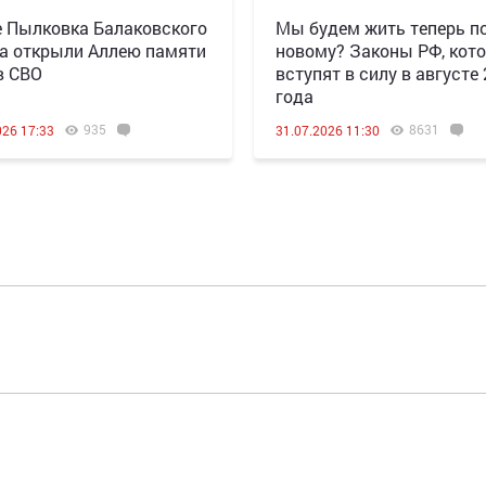
е Пылковка Балаковского
Мы будем жить теперь по
а открыли Аллею памяти
новому? Законы РФ, кот
в СВО
вступят в силу в августе
года
935
8631
026 17:33
31.07.2026 11:30