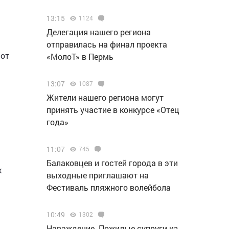
13:15
1124
Делегация нашего региона
отправилась на финал проекта
 от
«МолоТ» в Пермь
13:07
1087
Жители нашего региона могут
принять участие в конкурсе «Отец
года»
11:07
745
Балаковцев и гостей города в эти
к
выходные приглашают на
Фестиваль пляжного волейбола
10:49
1302
Наваждение. Пожилые супруги из