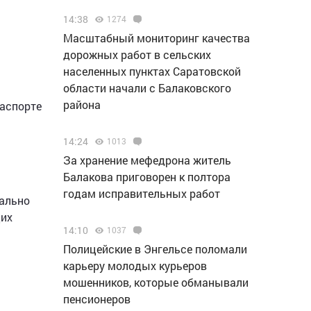
14:38
1274
Масштабный мониторинг качества
дорожных работ в сельских
населенных пунктах Саратовской
области начали с Балаковского
района
паспорте
14:24
1013
За хранение мефедрона житель
Балакова приговорен к полтора
годам исправительных работ
мально
щих
14:10
1037
Полицейские в Энгельсе поломали
карьеру молодых курьеров
мошенников, которые обманывали
пенсионеров